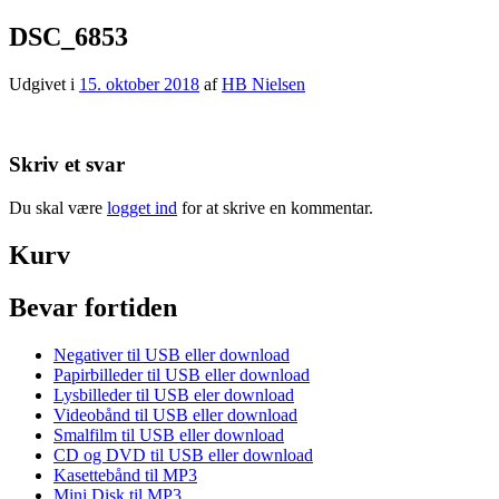
DSC_6853
Udgivet i
15. oktober 2018
af
HB Nielsen
Skriv et svar
Du skal være
logget ind
for at skrive en kommentar.
Kurv
Bevar fortiden
Negativer til USB eller download
Papirbilleder til USB eller download
Lysbilleder til USB eler download
Videobånd til USB eller download
Smalfilm til USB eller download
CD og DVD til USB eller download
Kasettebånd til MP3
Mini Disk til MP3