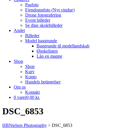
Pasfoto
Ejendomsfoto (Nyt vindue)
Drone fotografering
Event billeder
Se dine skolebilleder
Andet
Billeder
Model baggrunde
Baggrunde til modellandskab
Ønskelisten
Lån en mappe
Shop
Shop
Kurv
Konto
Handels betingelser
Om os
Kontakt
0 varer
0,00 kr.
DSC_6853
HBNielsen Photography
>
DSC_6853