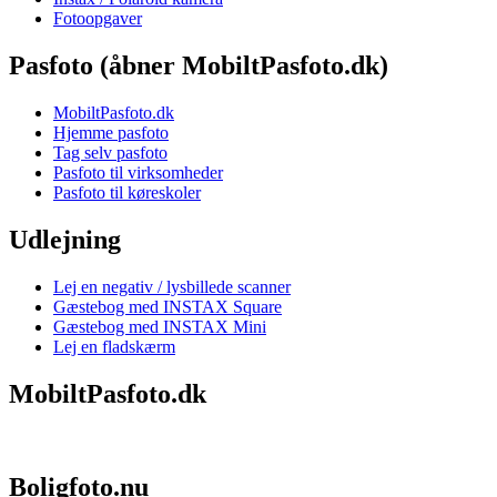
Fotoopgaver
Pasfoto (åbner MobiltPasfoto.dk)
MobiltPasfoto.dk
Hjemme pasfoto
Tag selv pasfoto
Pasfoto til virksomheder
Pasfoto til køreskoler
Udlejning
Lej en negativ / lysbillede scanner
Gæstebog med INSTAX Square
Gæstebog med INSTAX Mini
Lej en fladskærm
MobiltPasfoto.dk
Boligfoto.nu