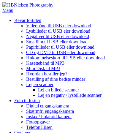
Spring
til
Menu
indhold
Bevar fortiden
Videobånd til USB eller download
Lysbilleder til USB eler download
Negativer til USB eller download
Smalfilm til USB eller download
Papirbilleder til USB eller download
CD og DVD til USB eller download
Hukommelseskort til USB eller download
Kasettebånd til MP3
Mini Disk til MP3
Hvordan bestiller jeg?
Bestilling af dine bedste minder
Lej en scanner
Lej en billede scanner
Lej en negativ / lysbillede scanner
Foto til festen
Digital engangskamera
Skærmfri engangskamera
Instax / Polaroid kamera
Fotoopgaver
TelefonHilsen
Opgaver