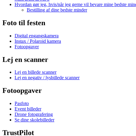
Hvordan gør jeg, hvis/når jeg gerne vil bevare mine bedste min
Bestilling af dine bedste minder
Foto til festen
Digital engangskamera
Instax / Polaroid kamera
Fotoopgaver
Lej en scanner
Lej en billede scanner
Lej en negativ / lysbillede scanner
Fotoopgaver
Pasfoto
Event billeder
Drone fotografering
Se dine skolebilleder
TrustPilot