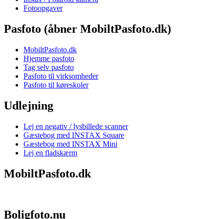
Fotoopgaver
Pasfoto (åbner MobiltPasfoto.dk)
MobiltPasfoto.dk
Hjemme pasfoto
Tag selv pasfoto
Pasfoto til virksomheder
Pasfoto til køreskoler
Udlejning
Lej en negativ / lysbillede scanner
Gæstebog med INSTAX Square
Gæstebog med INSTAX Mini
Lej en fladskærm
MobiltPasfoto.dk
Boligfoto.nu