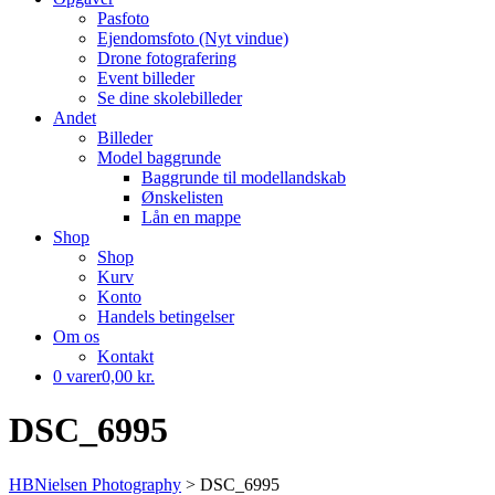
Pasfoto
Ejendomsfoto (Nyt vindue)
Drone fotografering
Event billeder
Se dine skolebilleder
Andet
Billeder
Model baggrunde
Baggrunde til modellandskab
Ønskelisten
Lån en mappe
Shop
Shop
Kurv
Konto
Handels betingelser
Om os
Kontakt
0 varer
0,00 kr.
DSC_6995
HBNielsen Photography
>
DSC_6995