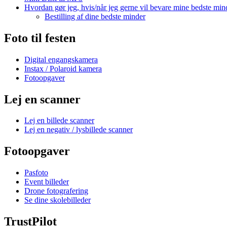
Hvordan gør jeg, hvis/når jeg gerne vil bevare mine bedste min
Bestilling af dine bedste minder
Foto til festen
Digital engangskamera
Instax / Polaroid kamera
Fotoopgaver
Lej en scanner
Lej en billede scanner
Lej en negativ / lysbillede scanner
Fotoopgaver
Pasfoto
Event billeder
Drone fotografering
Se dine skolebilleder
TrustPilot