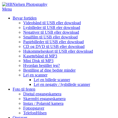
Spring
til
Menu
indhold
Bevar fortiden
Videobånd til USB eller download
Lysbilleder til USB eler download
Negativer til USB eller download
Smalfilm til USB eller download
Papirbilleder til USB eller download
CD og DVD til USB eller download
Hukommelseskort til USB eller download
Kasettebånd til MP3
Mini Disk til MP3
Hvordan bestiller jeg?
Bestilling af dine bedste minder
Lej en scanner
Lej en billede scanner
Lej en negativ / lysbillede scanner
Foto til festen
Digital engangskamera
Skærmfri engangskamera
Instax / Polaroid kamera
Fotoopgaver
TelefonHilsen
Opgaver