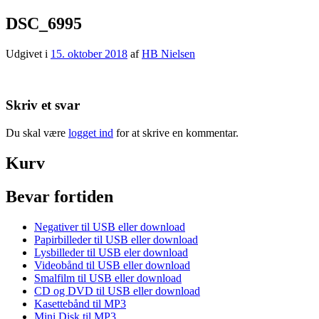
DSC_6995
Udgivet i
15. oktober 2018
af
HB Nielsen
Skriv et svar
Du skal være
logget ind
for at skrive en kommentar.
Kurv
Bevar fortiden
Negativer til USB eller download
Papirbilleder til USB eller download
Lysbilleder til USB eler download
Videobånd til USB eller download
Smalfilm til USB eller download
CD og DVD til USB eller download
Kasettebånd til MP3
Mini Disk til MP3