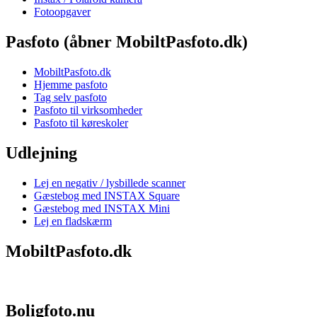
Fotoopgaver
Pasfoto (åbner MobiltPasfoto.dk)
MobiltPasfoto.dk
Hjemme pasfoto
Tag selv pasfoto
Pasfoto til virksomheder
Pasfoto til køreskoler
Udlejning
Lej en negativ / lysbillede scanner
Gæstebog med INSTAX Square
Gæstebog med INSTAX Mini
Lej en fladskærm
MobiltPasfoto.dk
Boligfoto.nu