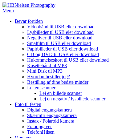
Spring
til
Menu
indhold
Bevar fortiden
Videobånd til USB eller download
Lysbilleder til USB eler download
Negativer til USB eller download
Smalfilm til USB eller download
Papirbilleder til USB eller download
CD og DVD til USB eller download
Hukommelseskort til USB eller download
Kasettebånd til MP3
Mini Disk til MP3
Hvordan bestiller jeg?
Bestilling af dine bedste minder
Lej en scanner
Lej en billede scanner
Lej en negativ / lysbillede scanner
Foto til festen
Digital engangskamera
Skærmfri engangskamera
Instax / Polaroid kamera
Fotoopgaver
TelefonHilsen
Opgaver