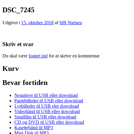
DSC_7245
Udgivet i
15. oktober 2018
af
HB Nielsen
Skriv et svar
Du skal være
logget ind
for at skrive en kommentar.
Kurv
Bevar fortiden
Negativer til USB eller download
Papirbilleder til USB eller download
Lysbilleder til USB eler download
Videobånd til USB eller download
Smalfilm til USB eller download
CD og DVD til USB eller download
Kasettebånd til MP3
Mini Disk til MP3