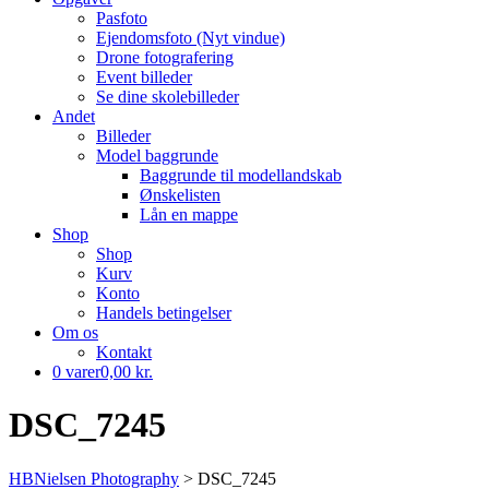
Pasfoto
Ejendomsfoto (Nyt vindue)
Drone fotografering
Event billeder
Se dine skolebilleder
Andet
Billeder
Model baggrunde
Baggrunde til modellandskab
Ønskelisten
Lån en mappe
Shop
Shop
Kurv
Konto
Handels betingelser
Om os
Kontakt
0 varer
0,00 kr.
DSC_7245
HBNielsen Photography
>
DSC_7245