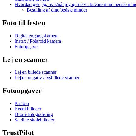
Hvordan gør jeg, hvis/når jeg gerne vil bevare mine bedste min
Bestilling af dine bedste minder
Foto til festen
Digital engangskamera
Instax / Polaroid kamera
Fotoopgaver
Lej en scanner
Lej en billede scanner
Lej en negativ / lysbillede scanner
Fotoopgaver
Pasfoto
Event billeder
Drone fotografering
Se dine skolebilleder
TrustPilot