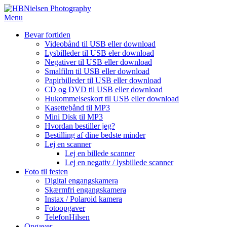
Spring
til
Menu
indhold
Bevar fortiden
Videobånd til USB eller download
Lysbilleder til USB eler download
Negativer til USB eller download
Smalfilm til USB eller download
Papirbilleder til USB eller download
CD og DVD til USB eller download
Hukommelseskort til USB eller download
Kasettebånd til MP3
Mini Disk til MP3
Hvordan bestiller jeg?
Bestilling af dine bedste minder
Lej en scanner
Lej en billede scanner
Lej en negativ / lysbillede scanner
Foto til festen
Digital engangskamera
Skærmfri engangskamera
Instax / Polaroid kamera
Fotoopgaver
TelefonHilsen
Opgaver