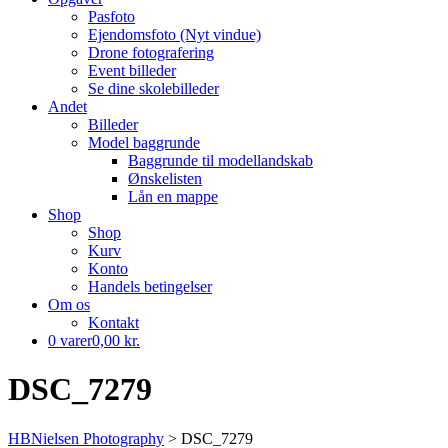
Pasfoto
Ejendomsfoto (Nyt vindue)
Drone fotografering
Event billeder
Se dine skolebilleder
Andet
Billeder
Model baggrunde
Baggrunde til modellandskab
Ønskelisten
Lån en mappe
Shop
Shop
Kurv
Konto
Handels betingelser
Om os
Kontakt
0 varer
0,00 kr.
DSC_7279
HBNielsen Photography
>
DSC_7279