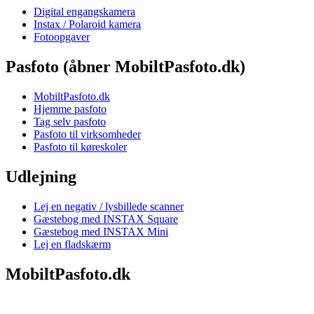
Digital engangskamera
Instax / Polaroid kamera
Fotoopgaver
Pasfoto (åbner MobiltPasfoto.dk)
MobiltPasfoto.dk
Hjemme pasfoto
Tag selv pasfoto
Pasfoto til virksomheder
Pasfoto til køreskoler
Udlejning
Lej en negativ / lysbillede scanner
Gæstebog med INSTAX Square
Gæstebog med INSTAX Mini
Lej en fladskærm
MobiltPasfoto.dk