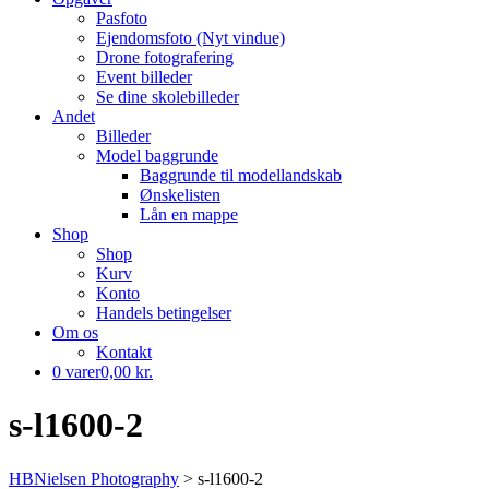
Pasfoto
Ejendomsfoto (Nyt vindue)
Drone fotografering
Event billeder
Se dine skolebilleder
Andet
Billeder
Model baggrunde
Baggrunde til modellandskab
Ønskelisten
Lån en mappe
Shop
Shop
Kurv
Konto
Handels betingelser
Om os
Kontakt
0 varer
0,00 kr.
s-l1600-2
HBNielsen Photography
>
s-l1600-2