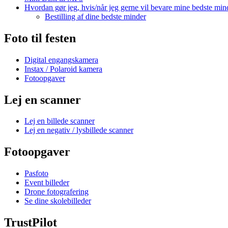
Hvordan gør jeg, hvis/når jeg gerne vil bevare mine bedste min
Bestilling af dine bedste minder
Foto til festen
Digital engangskamera
Instax / Polaroid kamera
Fotoopgaver
Lej en scanner
Lej en billede scanner
Lej en negativ / lysbillede scanner
Fotoopgaver
Pasfoto
Event billeder
Drone fotografering
Se dine skolebilleder
TrustPilot