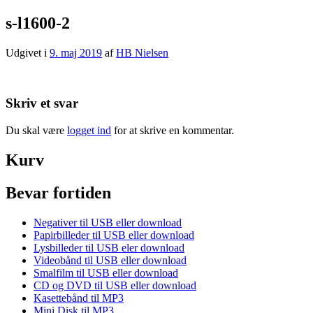
s-l1600-2
Udgivet i
9. maj 2019
af
HB Nielsen
Skriv et svar
Du skal være
logget ind
for at skrive en kommentar.
Kurv
Bevar fortiden
Negativer til USB eller download
Papirbilleder til USB eller download
Lysbilleder til USB eler download
Videobånd til USB eller download
Smalfilm til USB eller download
CD og DVD til USB eller download
Kasettebånd til MP3
Mini Disk til MP3