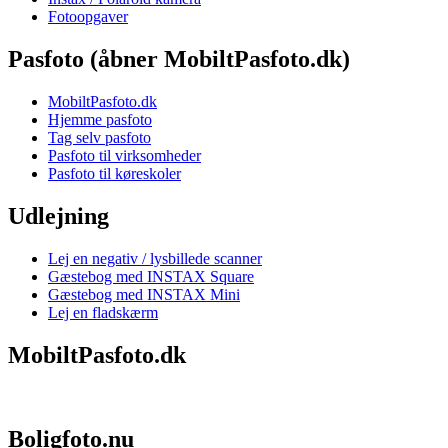
Fotoopgaver
Pasfoto (åbner MobiltPasfoto.dk)
MobiltPasfoto.dk
Hjemme pasfoto
Tag selv pasfoto
Pasfoto til virksomheder
Pasfoto til køreskoler
Udlejning
Lej en negativ / lysbillede scanner
Gæstebog med INSTAX Square
Gæstebog med INSTAX Mini
Lej en fladskærm
MobiltPasfoto.dk
Boligfoto.nu