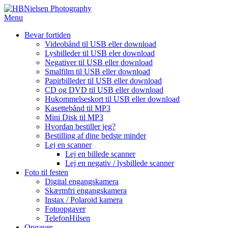
Spring
til
Menu
indhold
Bevar fortiden
Videobånd til USB eller download
Lysbilleder til USB eler download
Negativer til USB eller download
Smalfilm til USB eller download
Papirbilleder til USB eller download
CD og DVD til USB eller download
Hukommelseskort til USB eller download
Kasettebånd til MP3
Mini Disk til MP3
Hvordan bestiller jeg?
Bestilling af dine bedste minder
Lej en scanner
Lej en billede scanner
Lej en negativ / lysbillede scanner
Foto til festen
Digital engangskamera
Skærmfri engangskamera
Instax / Polaroid kamera
Fotoopgaver
TelefonHilsen
Opgaver