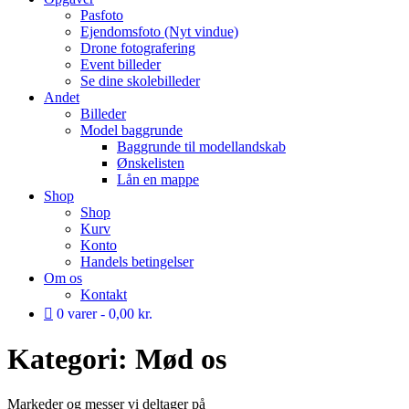
Pasfoto
Ejendomsfoto (Nyt vindue)
Drone fotografering
Event billeder
Se dine skolebilleder
Andet
Billeder
Model baggrunde
Baggrunde til modellandskab
Ønskelisten
Lån en mappe
Shop
Shop
Kurv
Konto
Handels betingelser
Om os
Kontakt
0 varer
0,00 kr.
Kategori:
Mød os
Markeder og messer vi deltager på