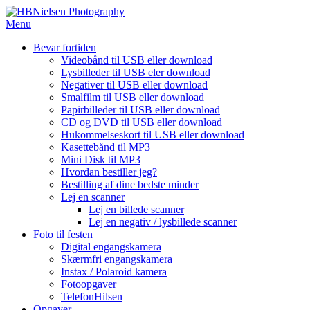
Spring
til
Menu
indhold
Bevar fortiden
Videobånd til USB eller download
Lysbilleder til USB eler download
Negativer til USB eller download
Smalfilm til USB eller download
Papirbilleder til USB eller download
CD og DVD til USB eller download
Hukommelseskort til USB eller download
Kasettebånd til MP3
Mini Disk til MP3
Hvordan bestiller jeg?
Bestilling af dine bedste minder
Lej en scanner
Lej en billede scanner
Lej en negativ / lysbillede scanner
Foto til festen
Digital engangskamera
Skærmfri engangskamera
Instax / Polaroid kamera
Fotoopgaver
TelefonHilsen
Opgaver