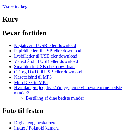
Navigation
Nyere indlæg
til
Kurv
indlæg
Bevar fortiden
Negativer til USB eller download
Papirbilleder til USB eller download
Lysbilleder til USB eler download
Videobånd til USB eller download
Smalfilm til USB eller download
CD og DVD til USB eller download
Kasettebånd til MP3
Mini Disk til MP3
Hvordan gør jeg, hvis/når jeg gerne vil bevare mine bedste
minder?
Bestilling af dine bedste minder
Foto til festen
Digital engangskamera
Instax / Polaroid kamera