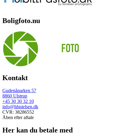
Boligfoto.nu
Kontakt
Gudenåparken 57
8860 Ulstrup
+45 30 30 32 10
info@hbnielsen.dk
CVR: 38286552
Åben efter aftale
Her kan du betale med