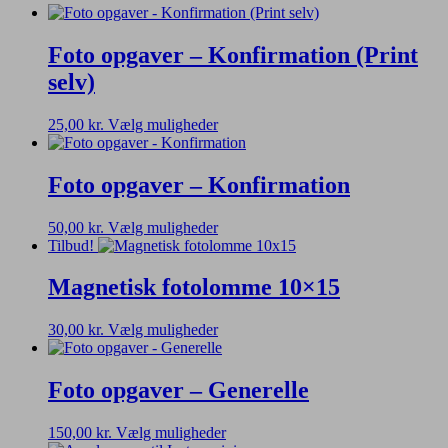
Foto opgaver – Konfirmation (Print
selv)
Dette
25,00
kr.
Vælg muligheder
vare
har
flere
Foto opgaver – Konfirmation
varianter.
Mulighederne
Dette
50,00
kr.
Vælg muligheder
kan
vare
Tilbud!
vælges
har
på
flere
Magnetisk fotolomme 10×15
varesiden
varianter.
Mulighederne
Dette
30,00
kr.
Vælg muligheder
kan
vare
vælges
har
på
flere
Foto opgaver – Generelle
varesiden
varianter.
Mulighederne
Dette
150,00
kr.
Vælg muligheder
kan