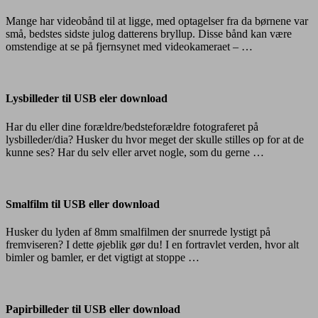
eller
download
Mange har videobånd til at ligge, med optagelser fra da børnene var
små, bedstes sidste julog datterens bryllup. Disse bånd kan være
omstendige at se på fjernsynet med videokameraet – …
Lysbilleder
til
USB
Lysbilleder til USB eler download
eler
download
Har du eller dine forældre/bedsteforældre fotograferet på
lysbilleder/dia? Husker du hvor meget der skulle stilles op for at de
kunne ses? Har du selv eller arvet nogle, som du gerne …
Smalfilm
til
USB
Smalfilm til USB eller download
eller
download
Husker du lyden af 8mm smalfilmen der snurrede lystigt på
fremviseren? I dette øjeblik gør du! I en fortravlet verden, hvor alt
bimler og bamler, er det vigtigt at stoppe …
Papirbilleder
til
USB
Papirbilleder til USB eller download