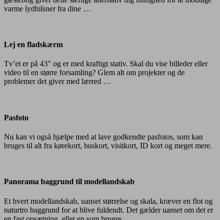
varme lydhilsner fra dine …
Lej
en
fladskærm
Lej en fladskærm
Tv’et er på 43″ og er med kraftigt stativ. Skal du vise billeder eller
video til en større forsamling? Glem alt om projekter og de
problemer det giver med lærred …
Pasfoto
Pasfoto
Nu kan vi også hjælpe med at lave godkendte pasfotos, som kan
bruges til alt fra kørekort, buskort, visitkort, ID kort og meget mere.
Panorama
baggrund
til
Panorama baggrund til modellandskab
modellandskab
Et hvert modellandskab, uanset størrelse og skala, kræver en flot og
naturtro baggrund for at blive fuldendt. Det gælder uanset om det er
en fast opsætning, eller en som bruges …