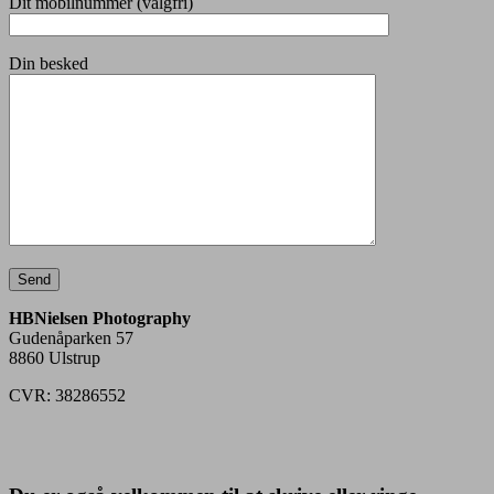
Dit mobilnummer (valgfri)
Din besked
HBNielsen Photography
Gudenåparken 57
8860 Ulstrup
CVR: 38286552