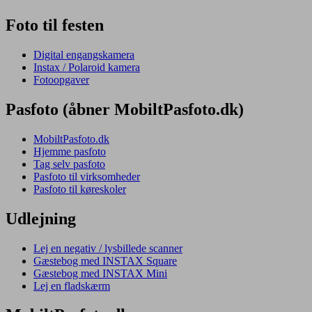
Foto til festen
Digital engangskamera
Instax / Polaroid kamera
Fotoopgaver
Pasfoto (åbner MobiltPasfoto.dk)
MobiltPasfoto.dk
Hjemme pasfoto
Tag selv pasfoto
Pasfoto til virksomheder
Pasfoto til køreskoler
Udlejning
Lej en negativ / lysbillede scanner
Gæstebog med INSTAX Square
Gæstebog med INSTAX Mini
Lej en fladskærm