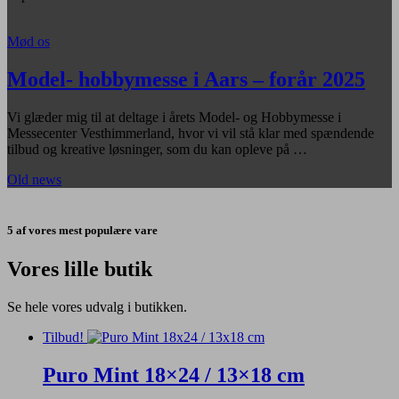
Mød os
Model- hobbymesse i Aars – forår 2025
Vi glæder mig til at deltage i årets Model- og Hobbymesse i
Messecenter Vesthimmerland, hvor vi vil stå klar med spændende
tilbud og kreative løsninger, som du kan opleve på …
Old news
5 af vores mest populære vare
Vores lille butik
Se hele vores udvalg i butikken.
Tilbud!
Puro Mint 18×24 / 13×18 cm