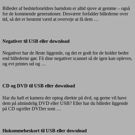
eller
download
Billeder af bedsteforældres barndom er altid sjove at gemme – også
for de kommende generationer. Desværre forfalder billederne over
tid, så det er bestemt værd at overveje at få dem …
Negativer
til
USB
Negativer til USB eller download
eller
download
Negativer har de fleste liggende, og det er godt for de holder bedre
end billederne gør. Få dine negativer scannet så de igen kan opleves,
og evt printes ud og …
CD
og
DVD
CD og DVD til USB eller download
til
USB
Har du haft et kamera der optog direkte på dvd, og gerne vil have
eller
dem på almindelig DVD eller USB? Eller har du billeder liggende
download
på CD og/eller DVDer som …
Hukommelseskort
til
USB
Hukommelseskort til USB eller download
eller