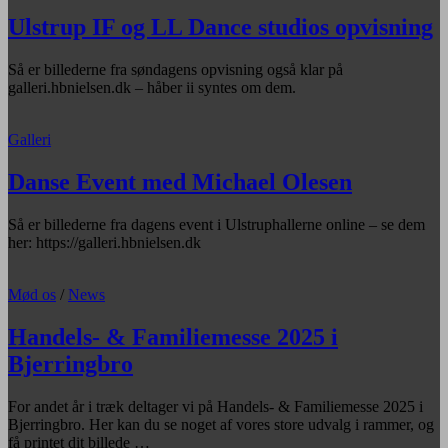
Ulstrup IF og LL Dance studios opvisning
Så er billederne fra søndagens opvisning også klar på
galleri.hbnielsen.dk – håber ii syntes om dem.
Galleri
Danse Event med Michael Olesen
Så er billederne fra dagens event i Ulstruphallerne online – se dem
her: https://galleri.hbnielsen.dk
Mød os
/
News
Handels- & Familiemesse 2025 i
Bjerringbro
For andet år i træk deltager vi på Handels- & Familiemesse 2025 i
Bjerringbro. Her kan du se noget af vores store udvalg i rammer, og
få printet dit billede …