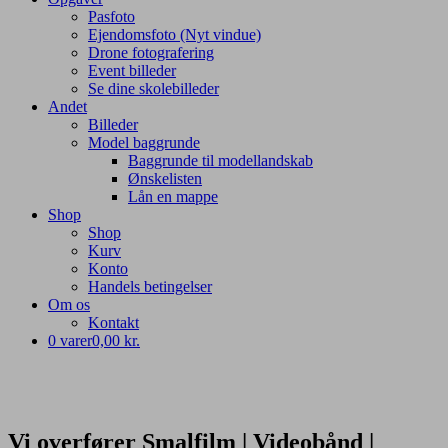
Pasfoto
Ejendomsfoto (Nyt vindue)
Drone fotografering
Event billeder
Se dine skolebilleder
Andet
Billeder
Model baggrunde
Baggrunde til modellandskab
Ønskelisten
Lån en mappe
Shop
Shop
Kurv
Konto
Handels betingelser
Om os
Kontakt
0 varer
0,00 kr.
Vi overfører
Smalfilm | Videobånd |