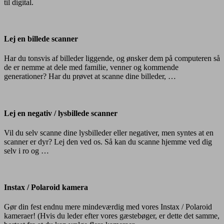
til digital.
Lej
en
billede
Lej en billede scanner
scanner
Har du tonsvis af billeder liggende, og ønsker dem på computeren så
de er nemme at dele med familie, venner og kommende
generationer? Har du prøvet at scanne dine billeder, …
Lej
en
negativ
Lej en negativ / lysbillede scanner
/
lysbillede
Vil du selv scanne dine lysbilleder eller negativer, men syntes at en
scanner
scanner er dyr? Lej den ved os. Så kan du scanne hjemme ved dig
selv i ro og …
Instax
/
Polaroid
Instax / Polaroid kamera
kamera
Gør din fest endnu mere mindeværdig med vores Instax / Polaroid
kameraer! (Hvis du leder efter vores gæstebøger, er dette det samme,