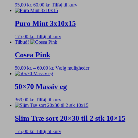
Den
Den
95,00
kr.
60,00
kr.
Tilføj til kurv
oprindelige
aktuelle
pris
pris
var:
er:
Puro Mint 3x10x15
95,00 kr..
60,00 kr..
175,00
kr.
Tilføj til kurv
Tilbud!
Cosea Pink
Prisinterval:
Dette
50,00
kr.
–
60,00
kr.
Vælg muligheder
50,00 kr.
vare
til
har
60,00 kr.
flere
50×70 Massiv eg
varianter.
Mulighederne
369,00
kr.
Tilføj til kurv
kan
vælges
på
Slim Træ sort 20×30 til 2 stk 10×15
varesiden
175,00
kr.
Tilføj til kurv