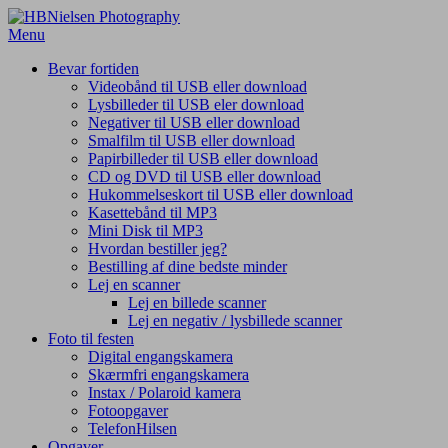
Spring
til
Menu
indhold
Bevar fortiden
Videobånd til USB eller download
Lysbilleder til USB eler download
Negativer til USB eller download
Smalfilm til USB eller download
Papirbilleder til USB eller download
CD og DVD til USB eller download
Hukommelseskort til USB eller download
Kasettebånd til MP3
Mini Disk til MP3
Hvordan bestiller jeg?
Bestilling af dine bedste minder
Lej en scanner
Lej en billede scanner
Lej en negativ / lysbillede scanner
Foto til festen
Digital engangskamera
Skærmfri engangskamera
Instax / Polaroid kamera
Fotoopgaver
TelefonHilsen
Opgaver