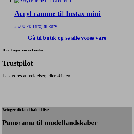
vare
vælges
har
på
flere
Acryl ramme til Instax mini
varesiden
varianter.
Mulighederne
25,00
kr.
Tilføj til kurv
kan
vælges
Gå til butik og se alle vores vare
på
varesiden
Hvad siger vores kunder
Trustpilot
Læs vores anmeldelser, eller skiv en
Bringer dit landskab til live
Panorama til modellandskaber