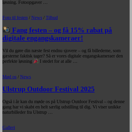
løsning. Fotoopgaver …
Foto til festen
/
News
/
Tilbud
Fang festen – og få 15% rabat på
digitale engangskameraer!
Vil du gøre din næste fest endnu sjovere – og få billederne, som
gæsterne faktisk tager? Så er vores digitale engangskameraer den
perfekte løsning
I stedet for at alle …
Mød os
/
News
Ulstrup Outdoor Festival 2025
Også i år kan du møde os på Ulstrup Outdoor Festival – og denne
gang har vi skabt en helt særlig udstilling til dig. Vi viser unikke
naturbilleder fra Ulstrup …
Galleri