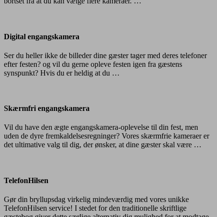
bortset fra at du kan vælge flere kameraer. …
Digital
engangskamera
Digital engangskamera
Ser du heller ikke de billeder dine gæster tager med deres telefoner
efter festen? og vil du gerne opleve festen igen fra gæstens
synspunkt? Hvis du er heldig at du …
Skærmfri engangskamera
Vil du have den ægte engangskamera-oplevelse til din fest, men
uden de dyre fremkaldelsesregninger? Vores skærmfrie kameraer er
det ultimative valg til dig, der ønsker, at dine gæster skal være …
TelefonHilsen
TelefonHilsen
Gør din bryllupsdag virkelig mindeværdig med vores unikke
TelefonHilsen service! I stedet for den traditionelle skriftlige
gæstebog giver dette særlige alternativ dig mulighed for at modtage