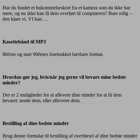
download
Har du fundet et hukommelseskort fra et kamera som du ikke har
mere, og nu ikke kan få dem overført til computeren? Bare rolig –
den klare vi. VI kan …
Kasettebånd til MP3
80érne og start 90érnes foretrukket bærbare format.
Hvordan
gør
jeg,
Hvordan gør jeg, hvis/når jeg gerne vil bevare mine bedste
hvis/når
minder?
jeg
gerne
Der er 2 muligheder for at aflevere dine minder for at få dem
vil
bevaret: sende dem, eller afleverer dem.
bevare
mine
Bestilling
bedste
af
minder?
dine
Bestilling af dine bedste minder
bedste
minder
Brug denne formular til bestilling af overførsel af dine bedste minder