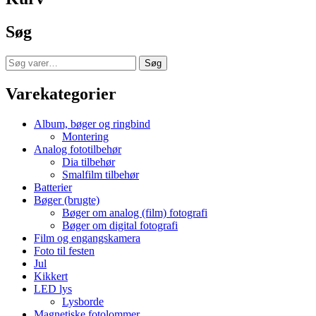
flere
varianter.
Søg
Mulighederne
kan
vælges
Søg
Søg
på
efter:
varesiden
Varekategorier
Album, bøger og ringbind
Montering
Analog fototilbehør
Dia tilbehør
Smalfilm tilbehør
Batterier
Bøger (brugte)
Bøger om analog (film) fotografi
Bøger om digital fotografi
Film og engangskamera
Foto til festen
Jul
Kikkert
LED lys
Lysborde
Magnetiske fotolommer