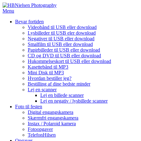
Spring
til
Menu
indhold
Bevar fortiden
Videobånd til USB eller download
Lysbilleder til USB eler download
Negativer til USB eller download
Smalfilm til USB eller download
Papirbilleder til USB eller download
CD og DVD til USB eller download
Hukommelseskort til USB eller download
Kasettebånd til MP3
Mini Disk til MP3
Hvordan bestiller jeg?
Bestilling af dine bedste minder
Lej en scanner
Lej en billede scanner
Lej en negativ / lysbillede scanner
Foto til festen
Digital engangskamera
Skærmfri engangskamera
Instax / Polaroid kamera
Fotoopgaver
TelefonHilsen
Opgaver