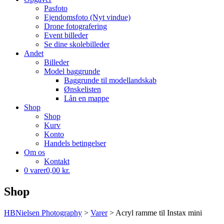
Pasfoto
Ejendomsfoto (Nyt vindue)
Drone fotografering
Event billeder
Se dine skolebilleder
Andet
Billeder
Model baggrunde
Baggrunde til modellandskab
Ønskelisten
Lån en mappe
Shop
Shop
Kurv
Konto
Handels betingelser
Om os
Kontakt
0 varer
0,00 kr.
Shop
HBNielsen Photography
>
Varer
>
Acryl ramme til Instax mini