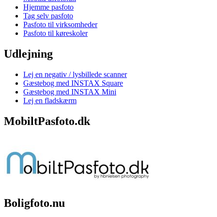
Hjemme pasfoto
Tag selv pasfoto
Pasfoto til virksomheder
Pasfoto til køreskoler
Udlejning
Lej en negativ / lysbillede scanner
Gæstebog med INSTAX Square
Gæstebog med INSTAX Mini
Lej en fladskærm
MobiltPasfoto.dk
Boligfoto.nu