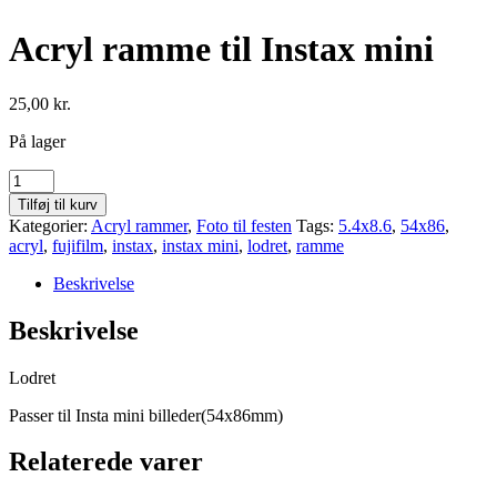
Acryl ramme til Instax mini
25,00
kr.
På lager
Acryl
ramme
Tilføj til kurv
til
Kategorier:
Acryl rammer
,
Foto til festen
Tags:
5.4x8.6
,
54x86
,
Instax
acryl
,
fujifilm
,
instax
,
instax mini
,
lodret
,
ramme
mini
antal
Beskrivelse
Beskrivelse
Lodret
Passer til Insta mini billeder(54x86mm)
Relaterede varer