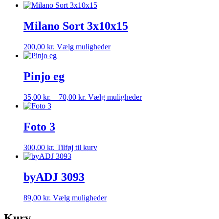
Milano Sort 3x10x15
Dette
200,00
kr.
Vælg muligheder
vare
har
flere
Pinjo eg
varianter.
Mulighederne
Prisinterval:
Dette
35,00
kr.
–
70,00
kr.
Vælg muligheder
kan
35,00 kr.
vare
vælges
til
har
på
70,00 kr.
flere
Foto 3
varesiden
varianter.
Mulighederne
300,00
kr.
Tilføj til kurv
kan
vælges
på
byADJ 3093
varesiden
Dette
89,00
kr.
Vælg muligheder
vare
har
Kurv