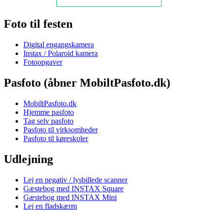
Foto til festen
Digital engangskamera
Instax / Polaroid kamera
Fotoopgaver
Pasfoto (åbner MobiltPasfoto.dk)
MobiltPasfoto.dk
Hjemme pasfoto
Tag selv pasfoto
Pasfoto til virksomheder
Pasfoto til køreskoler
Udlejning
Lej en negativ / lysbillede scanner
Gæstebog med INSTAX Square
Gæstebog med INSTAX Mini
Lej en fladskærm