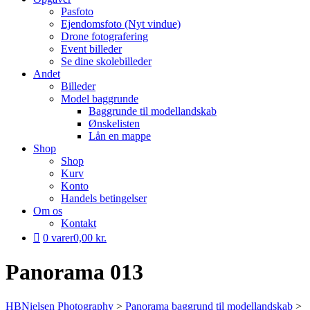
Pasfoto
Ejendomsfoto (Nyt vindue)
Drone fotografering
Event billeder
Se dine skolebilleder
Andet
Billeder
Model baggrunde
Baggrunde til modellandskab
Ønskelisten
Lån en mappe
Shop
Shop
Kurv
Konto
Handels betingelser
Om os
Kontakt
0 varer
0,00 kr.
Panorama 013
HBNielsen Photography
>
Panorama baggrund til modellandskab
>