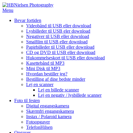
Spring
til
Menu
indhold
Bevar fortiden
Videobånd til USB eller download
Lysbilleder til USB eler download
Negativer til USB eller download
Smalfilm til USB eller download
Papirbilleder til USB eller download
CD og DVD til USB eller download
Hukommelseskort til USB eller download
Kasettebånd til MP3
Mini Disk til MP3
Hvordan bestiller jeg?
Bestilling af dine bedste minder
Lej en scanner
Lej en billede scanner
Lej en negativ / lysbillede scanner
Foto til festen
Digital engangskamera
Skærmfri engangskamera
Instax / Polaroid kamera
Fotoopgaver
TelefonHilsen
Opgaver