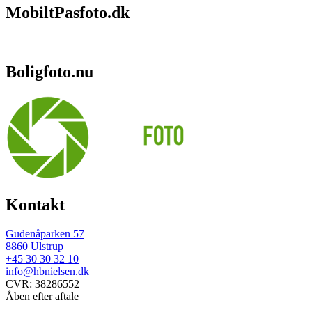
MobiltPasfoto.dk
Boligfoto.nu
Kontakt
Gudenåparken 57
8860 Ulstrup
+45 30 30 32 10
info@hbnielsen.dk
CVR: 38286552
Åben efter aftale