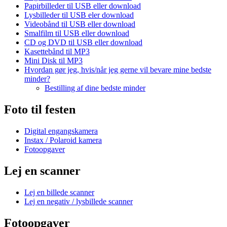
Papirbilleder til USB eller download
Lysbilleder til USB eler download
Videobånd til USB eller download
Smalfilm til USB eller download
CD og DVD til USB eller download
Kasettebånd til MP3
Mini Disk til MP3
Hvordan gør jeg, hvis/når jeg gerne vil bevare mine bedste
minder?
Bestilling af dine bedste minder
Foto til festen
Digital engangskamera
Instax / Polaroid kamera
Fotoopgaver
Lej en scanner
Lej en billede scanner
Lej en negativ / lysbillede scanner
Fotoopgaver