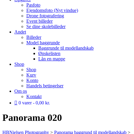
Pasfoto
Ejendomsfoto (Nyt vindue)
Drone fotografering
Event billeder
Se dine skolebilleder
Andet
Billeder
Model baggrunde
Baggrunde til modellandskab
Ønskelisten
Lån en mappe
Shop
Shop
Kurv
Konto
Handels betingelser
Om os
Kontakt
0 varer
0,00 kr.
Panorama 020
HBNielsen Photography
>
Panorama baggrund til modellandskab
>