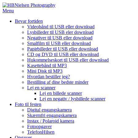
Spring
til
Menu
indhold
Bevar fortiden
Videobånd til USB eller download
Lysbilleder til USB eler download
Negativer til USB eller download
Smalfilm til USB eller download
Papirbilleder til USB eller download
CD og DVD til USB eller download
Hukommelseskort til USB eller download
Kasettebånd til MP3
Mini Disk til MP3
Hvordan bestiller jeg?
Bestilling af dine bedste minder
Lej en scanner
Lej en billede scanner
Lej en negativ / lysbillede scanner
Foto til festen
Digital engangskamera
Skærmfri engangskamera
Instax / Polaroid kamera
Fotoopgaver
TelefonHilsen
Opgaver