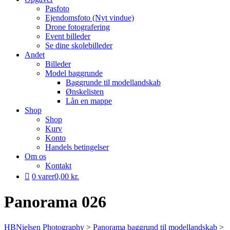
Pasfoto
Ejendomsfoto (Nyt vindue)
Drone fotografering
Event billeder
Se dine skolebilleder
Andet
Billeder
Model baggrunde
Baggrunde til modellandskab
Ønskelisten
Lån en mappe
Shop
Shop
Kurv
Konto
Handels betingelser
Om os
Kontakt
0 varer
0,00 kr.
Panorama 026
HBNielsen Photography
>
Panorama baggrund til modellandskab
>