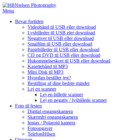
Spring
til
Menu
indhold
Bevar fortiden
Videobånd til USB eller download
Lysbilleder til USB eler download
Negativer til USB eller download
Smalfilm til USB eller download
Papirbilleder til USB eller download
CD og DVD til USB eller download
Hukommelseskort til USB eller download
Kasettebånd til MP3
Mini Disk til MP3
Hvordan bestiller jeg?
Bestilling af dine bedste minder
Lej en scanner
Lej en billede scanner
Lej en negativ / lysbillede scanner
Foto til festen
Digital engangskamera
Skærmfri engangskamera
Instax / Polaroid kamera
Fotoopgaver
TelefonHilsen
Opgaver