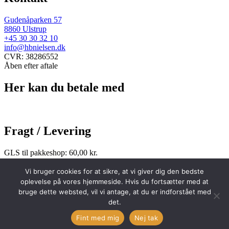
Gudenåparken 57
8860 Ulstrup
+45 30 30 32 10
info@hbnielsen.dk
CVR: 38286552
Åben efter aftale
Her kan du betale med
Fragt / Levering
GLS til pakkeshop: 60,00 kr.
GLS med omdeling: 90,00 kr.
Vi bruger cookies for at sikre, at vi giver dig den bedste
oplevelse på vores hjemmeside. Hvis du fortsætter med at
Hold dig opdateret
bruge dette websted, vil vi antage, at du er indforstået med
Copyright © 2025 HBNielsen Photography
det.
Fint med mig
Nej tak