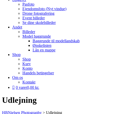
Pasfoto
Ejendomsfoto (Nyt vindue)
Drone fotografering
Event billeder
Se dine skolebilleder
Andet
Billeder
Model baggrunde
Baggrunde til modellandskab
Ønskelisten
Lån en mappe
Shop
Shop
Kurv
Konto
Handels betingelser
Om os
Kontakt
0 varer
0,00 kr.
Udlejning
HBNielsen Photography
>
Udlejning