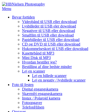
Spring
til
Menu
indhold
Bevar fortiden
Videobånd til USB eller download
Lysbilleder til USB eler download
Negativer til USB eller download
Smalfilm til USB eller download
Papirbilleder til USB eller download
CD og DVD til USB eller download
Hukommelseskort til USB eller download
Kasettebånd til MP3
Mini Disk til MP3
Hvordan bestiller jeg?
Bestilling af dine bedste minder
Lej en scanner
Lej en billede scanner
Lej en negativ / lysbillede scanner
Foto til festen
Digital engangskamera
Skærmfri engangskamera
Instax / Polaroid kamera
Fotoopgaver
TelefonHilsen
Opgaver