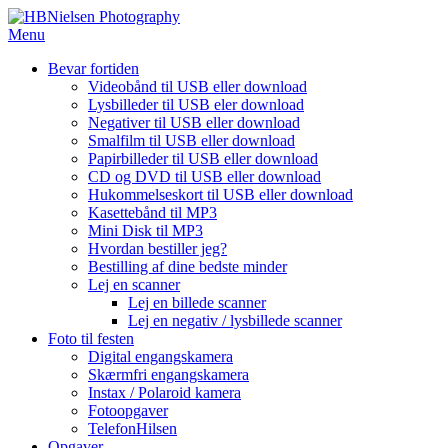
Spring
til
Menu
indhold
Bevar fortiden
Videobånd til USB eller download
Lysbilleder til USB eler download
Negativer til USB eller download
Smalfilm til USB eller download
Papirbilleder til USB eller download
CD og DVD til USB eller download
Hukommelseskort til USB eller download
Kasettebånd til MP3
Mini Disk til MP3
Hvordan bestiller jeg?
Bestilling af dine bedste minder
Lej en scanner
Lej en billede scanner
Lej en negativ / lysbillede scanner
Foto til festen
Digital engangskamera
Skærmfri engangskamera
Instax / Polaroid kamera
Fotoopgaver
TelefonHilsen
Opgaver