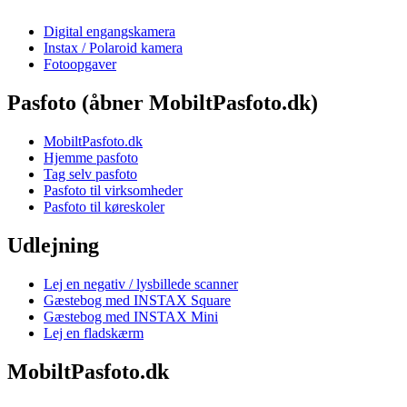
Digital engangskamera
Instax / Polaroid kamera
Fotoopgaver
Pasfoto (åbner MobiltPasfoto.dk)
MobiltPasfoto.dk
Hjemme pasfoto
Tag selv pasfoto
Pasfoto til virksomheder
Pasfoto til køreskoler
Udlejning
Lej en negativ / lysbillede scanner
Gæstebog med INSTAX Square
Gæstebog med INSTAX Mini
Lej en fladskærm
MobiltPasfoto.dk