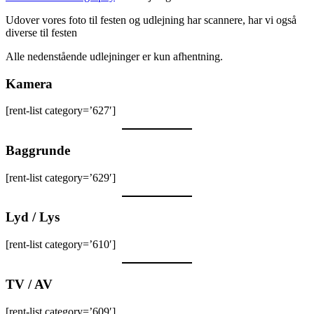
Udover vores foto til festen og udlejning har scannere, har vi også
diverse til festen
Alle nedenstående udlejninger er kun afhentning.
Kamera
[rent-list category=’627′]
Baggrunde
[rent-list category=’629′]
Lyd / Lys
[rent-list category=’610′]
TV / AV
[rent-list category=’609′]