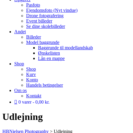
Pasfoto
Ejendomsfoto (Nyt vindue)
Drone fotografering
Event billeder
Se dine skolebilleder
Andet
Billeder
Model baggrunde
Baggrunde til modellandskab
Ønskelisten
Lån en mappe
Shop
Shop
Kurv
Konto
Handels betingelser
Om os
Kontakt
0 varer
0,00 kr.
Udlejning
HBNielsen Photography
>
Udlejning