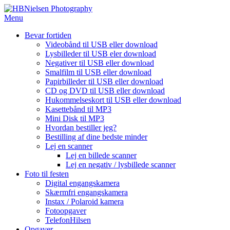
Spring
til
Menu
indhold
Bevar fortiden
Videobånd til USB eller download
Lysbilleder til USB eler download
Negativer til USB eller download
Smalfilm til USB eller download
Papirbilleder til USB eller download
CD og DVD til USB eller download
Hukommelseskort til USB eller download
Kasettebånd til MP3
Mini Disk til MP3
Hvordan bestiller jeg?
Bestilling af dine bedste minder
Lej en scanner
Lej en billede scanner
Lej en negativ / lysbillede scanner
Foto til festen
Digital engangskamera
Skærmfri engangskamera
Instax / Polaroid kamera
Fotoopgaver
TelefonHilsen
Opgaver