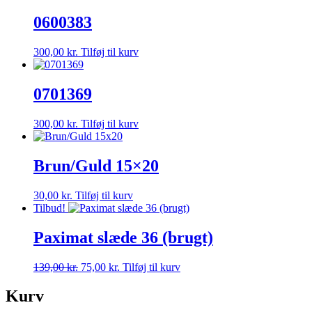
0600383
300,00
kr.
Tilføj til kurv
0701369
300,00
kr.
Tilføj til kurv
Brun/Guld 15×20
30,00
kr.
Tilføj til kurv
Tilbud!
Paximat slæde 36 (brugt)
Den
Den
139,00
kr.
75,00
kr.
Tilføj til kurv
oprindelige
aktuelle
pris
pris
Kurv
var:
er: