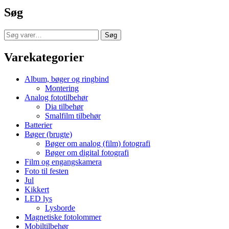
139,00 kr..
75,00 kr..
Søg
Søg
Søg
efter:
Varekategorier
Album, bøger og ringbind
Montering
Analog fototilbehør
Dia tilbehør
Smalfilm tilbehør
Batterier
Bøger (brugte)
Bøger om analog (film) fotografi
Bøger om digital fotografi
Film og engangskamera
Foto til festen
Jul
Kikkert
LED lys
Lysborde
Magnetiske fotolommer
Mobiltilbehør