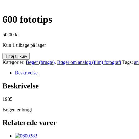
600 fototips
50,00
kr.
Kun 1 tilbage på lager
600
Tilføj til kurv
fototips
Kategorier:
Bøger (brugte)
,
Bøger om analog (film) fotografi
Tags:
an
antal
Beskrivelse
Beskrivelse
1985
Bogen er brugt
Relaterede varer