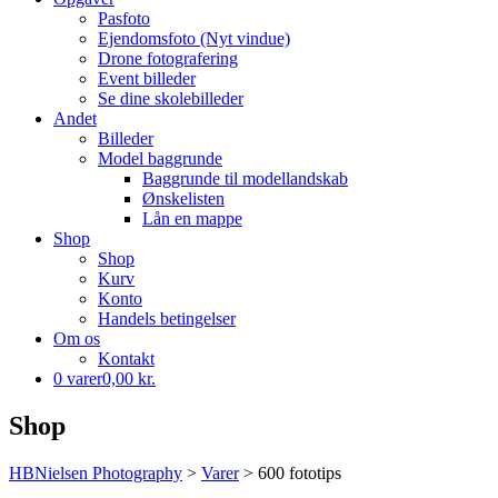
Pasfoto
Ejendomsfoto (Nyt vindue)
Drone fotografering
Event billeder
Se dine skolebilleder
Andet
Billeder
Model baggrunde
Baggrunde til modellandskab
Ønskelisten
Lån en mappe
Shop
Shop
Kurv
Konto
Handels betingelser
Om os
Kontakt
0 varer
0,00 kr.
Shop
HBNielsen Photography
>
Varer
>
600 fototips