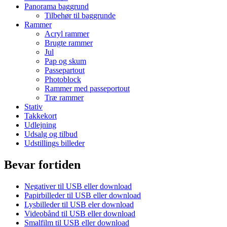
Panorama baggrund
Tilbehør til baggrunde
Rammer
Acryl rammer
Brugte rammer
Jul
Pap og skum
Passepartout
Photoblock
Rammer med passeportout
Træ rammer
Stativ
Takkekort
Udlejning
Udsalg og tilbud
Udstillings billeder
Bevar fortiden
Negativer til USB eller download
Papirbilleder til USB eller download
Lysbilleder til USB eler download
Videobånd til USB eller download
Smalfilm til USB eller download