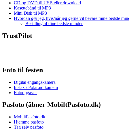
CD og DVD til USB eller download
Kasettebånd til MP3
Mini Disk til MP3
Hvordan gør jeg, hvis/når jeg gerne vil bevare mine bedste min
Bestilling af dine bedste minder
TrustPilot
Foto til festen
Digital engangskamera
Instax / Polaroid kamera
Fotoopgaver
Pasfoto (åbner MobiltPasfoto.dk)
MobiltPasfoto.dk
Hjemme pasfoto
Tag selv pasfoto