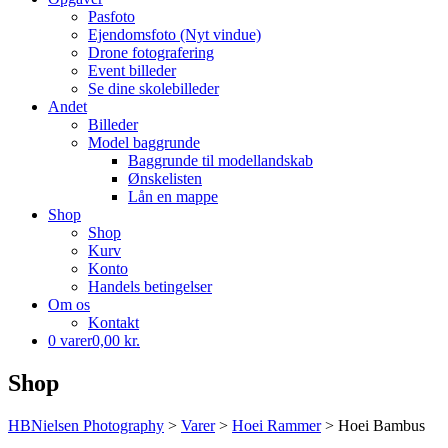
Pasfoto
Ejendomsfoto (Nyt vindue)
Drone fotografering
Event billeder
Se dine skolebilleder
Andet
Billeder
Model baggrunde
Baggrunde til modellandskab
Ønskelisten
Lån en mappe
Shop
Shop
Kurv
Konto
Handels betingelser
Om os
Kontakt
0 varer
0,00 kr.
Shop
HBNielsen Photography
>
Varer
>
Hoei Rammer
>
Hoei Bambus