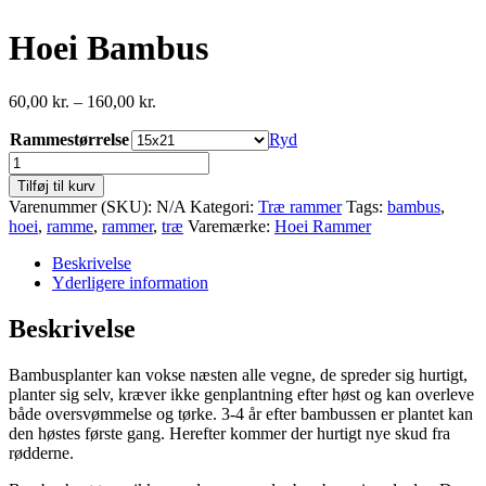
Hoei Bambus
Prisinterval:
60,00
kr.
–
160,00
kr.
60,00 kr.
Rammestørrelse
til
Ryd
160,00 kr.
Hoei
Bambus
Tilføj til kurv
antal
Varenummer (SKU):
N/A
Kategori:
Træ rammer
Tags:
bambus
,
hoei
,
ramme
,
rammer
,
træ
Varemærke:
Hoei Rammer
Beskrivelse
Yderligere information
Beskrivelse
Bambusplanter kan vokse næsten alle vegne, de spreder sig hurtigt,
planter sig selv, kræver ikke genplantning efter høst og kan overleve
både oversvømmelse og tørke. 3-4 år efter bambussen er plantet kan
den høstes første gang. Herefter kommer der hurtigt nye skud fra
rødderne.