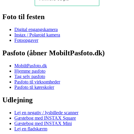
Foto til festen
Digital engangskamera
Instax / Polaroid kamera
Fotoopgaver
Pasfoto (åbner MobiltPasfoto.dk)
MobiltPasfoto.dk
Hjemme pasfoto
Tag selv pasfoto
Pasfoto til virksomheder
Pasfoto til køreskoler
Udlejning
Lej en negativ / lysbillede scanner
Gæstebog med INSTAX Square
Gæstebog med INSTAX Mini
Lej en fladskærm