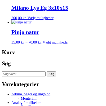
på
Milano Lys Eg 3x10x15
varesiden
Dette
200,00
kr.
Vælg muligheder
vare
har
flere
Pinjo natur
varianter.
Mulighederne
Prisinterval:
Dette
35,00
kr.
–
70,00
kr.
Vælg muligheder
kan
35,00 kr.
vare
vælges
til
har
Kurv
på
70,00 kr.
flere
varesiden
varianter.
Søg
Mulighederne
kan
vælges
Søg
Søg
på
efter:
varesiden
Varekategorier
Album, bøger og ringbind
Montering
Analog fototilbehør