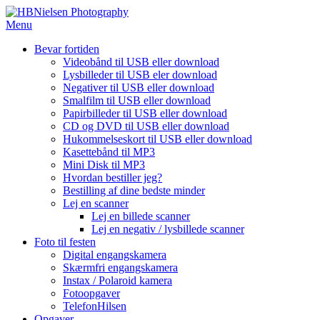
Spring
til
Menu
indhold
Bevar fortiden
Videobånd til USB eller download
Lysbilleder til USB eler download
Negativer til USB eller download
Smalfilm til USB eller download
Papirbilleder til USB eller download
CD og DVD til USB eller download
Hukommelseskort til USB eller download
Kasettebånd til MP3
Mini Disk til MP3
Hvordan bestiller jeg?
Bestilling af dine bedste minder
Lej en scanner
Lej en billede scanner
Lej en negativ / lysbillede scanner
Foto til festen
Digital engangskamera
Skærmfri engangskamera
Instax / Polaroid kamera
Fotoopgaver
TelefonHilsen
Opgaver