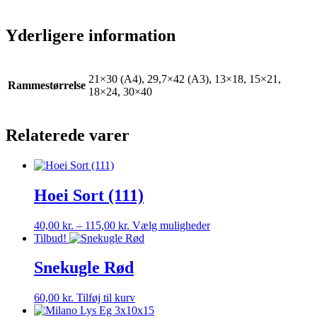
Yderligere information
21×30 (A4), 29,7×42 (A3), 13×18, 15×21,
Rammestørrelse
18×24, 30×40
Relaterede varer
Hoei Sort (111)
Prisinterval:
Dette
40,00
kr.
–
115,00
kr.
Vælg muligheder
40,00 kr.
vare
Tilbud!
til
har
115,00 kr.
flere
Snekugle Rød
varianter.
Mulighederne
60,00
kr.
Tilføj til kurv
kan
vælges