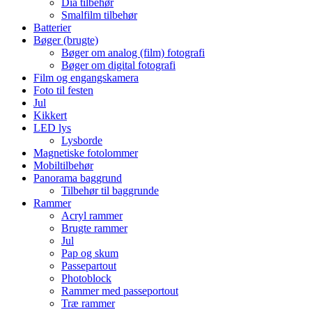
Dia tilbehør
Smalfilm tilbehør
Batterier
Bøger (brugte)
Bøger om analog (film) fotografi
Bøger om digital fotografi
Film og engangskamera
Foto til festen
Jul
Kikkert
LED lys
Lysborde
Magnetiske fotolommer
Mobiltilbehør
Panorama baggrund
Tilbehør til baggrunde
Rammer
Acryl rammer
Brugte rammer
Jul
Pap og skum
Passepartout
Photoblock
Rammer med passeportout
Træ rammer