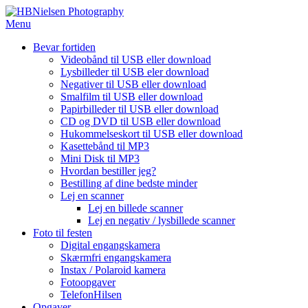
Spring
til
Menu
indhold
Bevar fortiden
Videobånd til USB eller download
Lysbilleder til USB eler download
Negativer til USB eller download
Smalfilm til USB eller download
Papirbilleder til USB eller download
CD og DVD til USB eller download
Hukommelseskort til USB eller download
Kasettebånd til MP3
Mini Disk til MP3
Hvordan bestiller jeg?
Bestilling af dine bedste minder
Lej en scanner
Lej en billede scanner
Lej en negativ / lysbillede scanner
Foto til festen
Digital engangskamera
Skærmfri engangskamera
Instax / Polaroid kamera
Fotoopgaver
TelefonHilsen
Opgaver