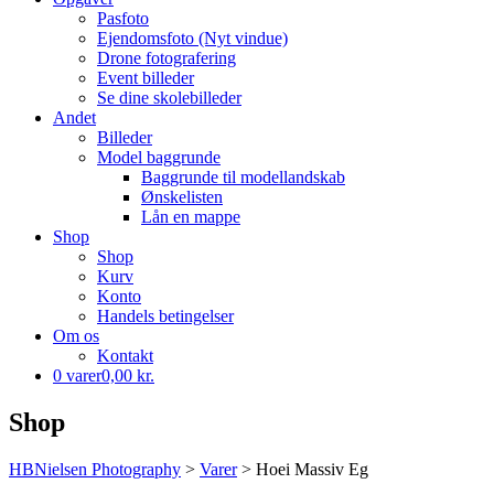
Pasfoto
Ejendomsfoto (Nyt vindue)
Drone fotografering
Event billeder
Se dine skolebilleder
Andet
Billeder
Model baggrunde
Baggrunde til modellandskab
Ønskelisten
Lån en mappe
Shop
Shop
Kurv
Konto
Handels betingelser
Om os
Kontakt
0 varer
0,00 kr.
Shop
HBNielsen Photography
>
Varer
>
Hoei Massiv Eg