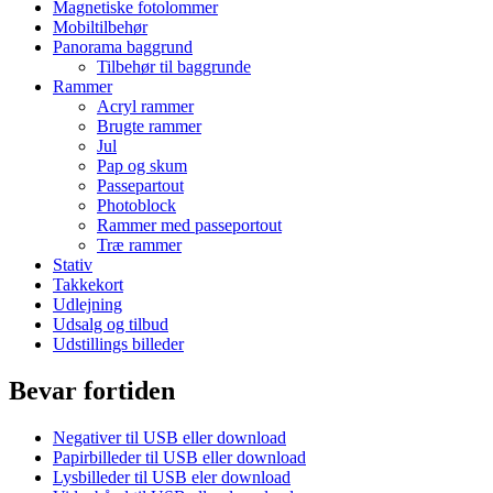
Magnetiske fotolommer
Mobiltilbehør
Panorama baggrund
Tilbehør til baggrunde
Rammer
Acryl rammer
Brugte rammer
Jul
Pap og skum
Passepartout
Photoblock
Rammer med passeportout
Træ rammer
Stativ
Takkekort
Udlejning
Udsalg og tilbud
Udstillings billeder
Bevar fortiden
Negativer til USB eller download
Papirbilleder til USB eller download
Lysbilleder til USB eler download