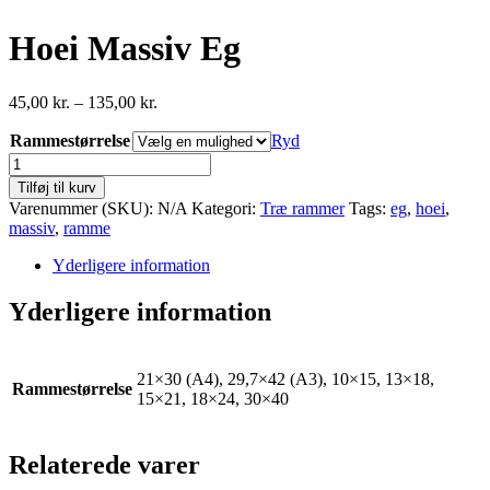
Hoei Massiv Eg
Prisinterval:
45,00
kr.
–
135,00
kr.
45,00 kr.
Rammestørrelse
til
Ryd
135,00 kr.
Hoei
Massiv
Tilføj til kurv
Eg
Varenummer (SKU):
N/A
Kategori:
Træ rammer
Tags:
eg
,
hoei
,
antal
massiv
,
ramme
Yderligere information
Yderligere information
21×30 (A4), 29,7×42 (A3), 10×15, 13×18,
Rammestørrelse
15×21, 18×24, 30×40
Relaterede varer