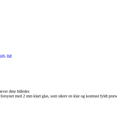
sort
,
træ
æver dine billeder.
 forsynet med 2 mm klart glas, som sikrer en klar og kontrast fyldt præse