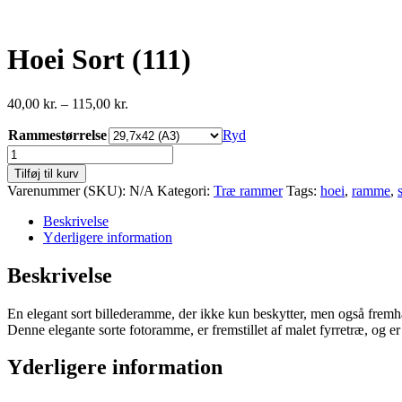
Hoei Sort (111)
Prisinterval:
40,00
kr.
–
115,00
kr.
40,00 kr.
Rammestørrelse
til
Ryd
115,00 kr.
Hoei
Sort
Tilføj til kurv
(111)
Varenummer (SKU):
N/A
Kategori:
Træ rammer
Tags:
hoei
,
ramme
,
antal
Beskrivelse
Yderligere information
Beskrivelse
En elegant sort billederamme, der ikke kun beskytter, men også fremh
Denne elegante sorte fotoramme, er fremstillet af malet fyrretræ, og er
Yderligere information