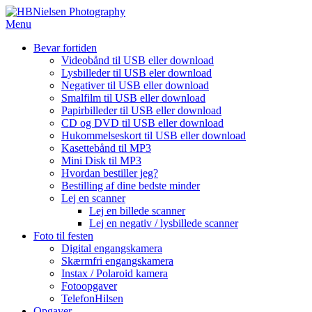
Spring
til
Menu
indhold
Bevar fortiden
Videobånd til USB eller download
Lysbilleder til USB eler download
Negativer til USB eller download
Smalfilm til USB eller download
Papirbilleder til USB eller download
CD og DVD til USB eller download
Hukommelseskort til USB eller download
Kasettebånd til MP3
Mini Disk til MP3
Hvordan bestiller jeg?
Bestilling af dine bedste minder
Lej en scanner
Lej en billede scanner
Lej en negativ / lysbillede scanner
Foto til festen
Digital engangskamera
Skærmfri engangskamera
Instax / Polaroid kamera
Fotoopgaver
TelefonHilsen
Opgaver