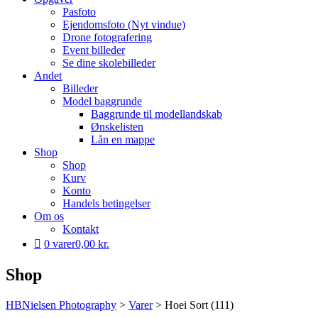
Pasfoto
Ejendomsfoto (Nyt vindue)
Drone fotografering
Event billeder
Se dine skolebilleder
Andet
Billeder
Model baggrunde
Baggrunde til modellandskab
Ønskelisten
Lån en mappe
Shop
Shop
Kurv
Konto
Handels betingelser
Om os
Kontakt
0 varer
0,00 kr.
Shop
HBNielsen Photography
>
Varer
>
Hoei Sort (111)