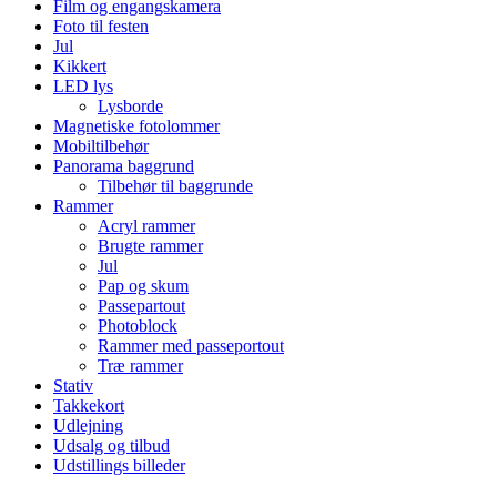
Film og engangskamera
Foto til festen
Jul
Kikkert
LED lys
Lysborde
Magnetiske fotolommer
Mobiltilbehør
Panorama baggrund
Tilbehør til baggrunde
Rammer
Acryl rammer
Brugte rammer
Jul
Pap og skum
Passepartout
Photoblock
Rammer med passeportout
Træ rammer
Stativ
Takkekort
Udlejning
Udsalg og tilbud
Udstillings billeder