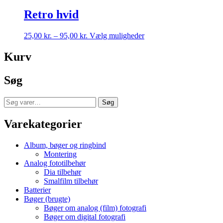
pris
pris
var:
er:
Retro hvid
25,00 kr..
20,00 kr..
Prisinterval:
Dette
25,00
kr.
–
95,00
kr.
Vælg muligheder
25,00 kr.
vare
til
har
Kurv
95,00 kr.
flere
varianter.
Søg
Mulighederne
kan
vælges
Søg
Søg
på
efter:
varesiden
Varekategorier
Album, bøger og ringbind
Montering
Analog fototilbehør
Dia tilbehør
Smalfilm tilbehør
Batterier
Bøger (brugte)
Bøger om analog (film) fotografi
Bøger om digital fotografi