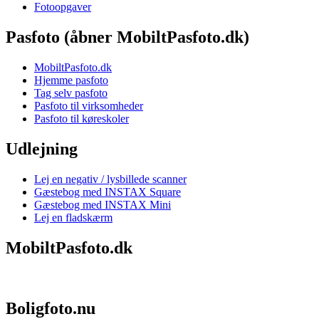
Fotoopgaver
Pasfoto (åbner MobiltPasfoto.dk)
MobiltPasfoto.dk
Hjemme pasfoto
Tag selv pasfoto
Pasfoto til virksomheder
Pasfoto til køreskoler
Udlejning
Lej en negativ / lysbillede scanner
Gæstebog med INSTAX Square
Gæstebog med INSTAX Mini
Lej en fladskærm
MobiltPasfoto.dk
Boligfoto.nu