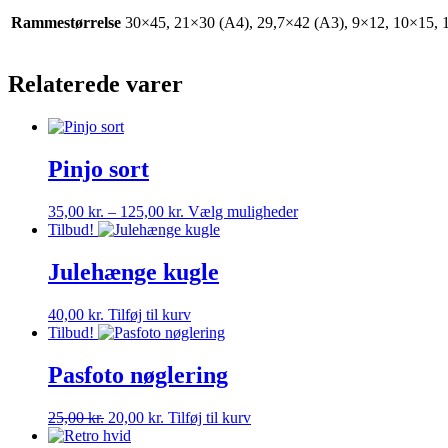
Rammestørrelse
30×45, 21×30 (A4), 29,7×42 (A3), 9×12, 10×15, 
Relaterede varer
Pinjo sort
Prisinterval:
Dette
35,00
kr.
–
125,00
kr.
Vælg muligheder
35,00 kr.
vare
Tilbud!
til
har
125,00 kr.
flere
Julehænge kugle
varianter.
Mulighederne
40,00
kr.
Tilføj til kurv
kan
Tilbud!
vælges
på
Pasfoto nøglering
varesiden
Den
Den
25,00
kr.
20,00
kr.
Tilføj til kurv
oprindelige
aktuelle