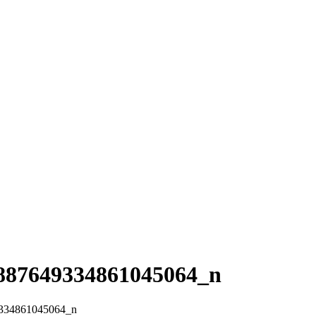
887649334861045064_n
334861045064_n