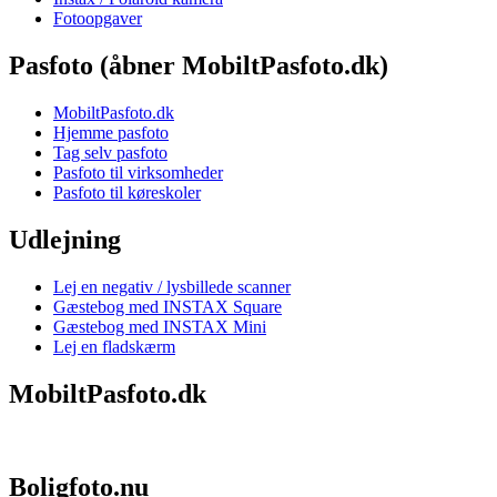
Fotoopgaver
Pasfoto (åbner MobiltPasfoto.dk)
MobiltPasfoto.dk
Hjemme pasfoto
Tag selv pasfoto
Pasfoto til virksomheder
Pasfoto til køreskoler
Udlejning
Lej en negativ / lysbillede scanner
Gæstebog med INSTAX Square
Gæstebog med INSTAX Mini
Lej en fladskærm
MobiltPasfoto.dk
Boligfoto.nu