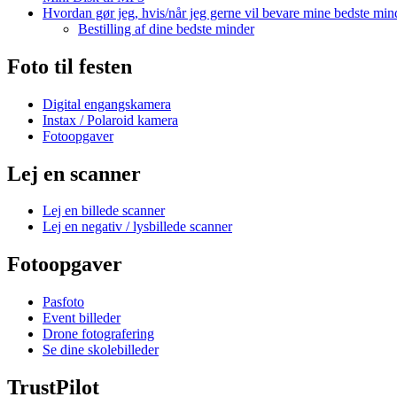
Hvordan gør jeg, hvis/når jeg gerne vil bevare mine bedste min
Bestilling af dine bedste minder
Foto til festen
Digital engangskamera
Instax / Polaroid kamera
Fotoopgaver
Lej en scanner
Lej en billede scanner
Lej en negativ / lysbillede scanner
Fotoopgaver
Pasfoto
Event billeder
Drone fotografering
Se dine skolebilleder
TrustPilot