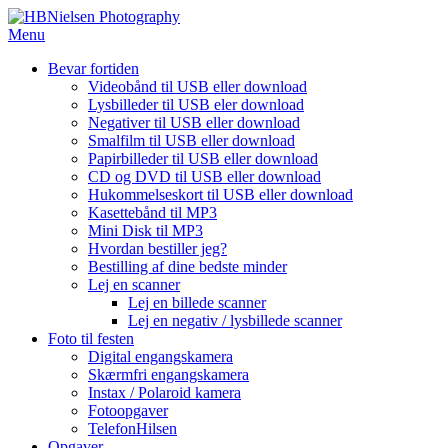
Spring
til
Menu
indhold
Bevar fortiden
Videobånd til USB eller download
Lysbilleder til USB eler download
Negativer til USB eller download
Smalfilm til USB eller download
Papirbilleder til USB eller download
CD og DVD til USB eller download
Hukommelseskort til USB eller download
Kasettebånd til MP3
Mini Disk til MP3
Hvordan bestiller jeg?
Bestilling af dine bedste minder
Lej en scanner
Lej en billede scanner
Lej en negativ / lysbillede scanner
Foto til festen
Digital engangskamera
Skærmfri engangskamera
Instax / Polaroid kamera
Fotoopgaver
TelefonHilsen
Opgaver