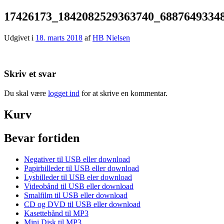
17426173_1842082529363740_6887649334
Udgivet i
18. marts 2018
af
HB Nielsen
Skriv et svar
Du skal være
logget ind
for at skrive en kommentar.
Kurv
Bevar fortiden
Negativer til USB eller download
Papirbilleder til USB eller download
Lysbilleder til USB eler download
Videobånd til USB eller download
Smalfilm til USB eller download
CD og DVD til USB eller download
Kasettebånd til MP3
Mini Disk til MP3