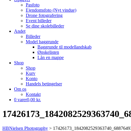
Pasfoto
Ejendomsfoto (Nyt vindue)
Drone fotografering
Event billeder
Se dine skolebilleder
Andet
Billeder
Model baggrunde
Baggrunde til modellandskab
Ønskelisten
Lån en mappe
Shop
Shop
Kurv
Konto
Handels betingelser
Om os
Kontakt
0 varer
0,00 kr.
17426173_1842082529363740_6
HBNielsen Photography
>
17426173_1842082529363740_6887649