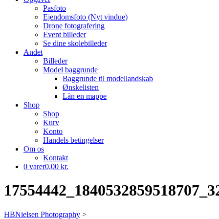
Pasfoto
Ejendomsfoto (Nyt vindue)
Drone fotografering
Event billeder
Se dine skolebilleder
Andet
Billeder
Model baggrunde
Baggrunde til modellandskab
Ønskelisten
Lån en mappe
Shop
Shop
Kurv
Konto
Handels betingelser
Om os
Kontakt
0 varer
0,00 kr.
17554442_1840532859518707_3
HBNielsen Photography
>