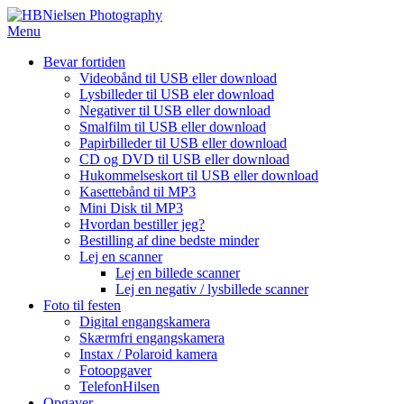
Spring
til
Menu
indhold
Bevar fortiden
Videobånd til USB eller download
Lysbilleder til USB eler download
Negativer til USB eller download
Smalfilm til USB eller download
Papirbilleder til USB eller download
CD og DVD til USB eller download
Hukommelseskort til USB eller download
Kasettebånd til MP3
Mini Disk til MP3
Hvordan bestiller jeg?
Bestilling af dine bedste minder
Lej en scanner
Lej en billede scanner
Lej en negativ / lysbillede scanner
Foto til festen
Digital engangskamera
Skærmfri engangskamera
Instax / Polaroid kamera
Fotoopgaver
TelefonHilsen
Opgaver