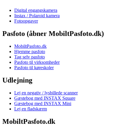
Digital engangskamera
Instax / Polaroid kamera
Fotoopgaver
Pasfoto (åbner MobiltPasfoto.dk)
MobiltPasfoto.dk
Hjemme pasfoto
Tag selv pasfoto
Pasfoto til virksomheder
Pasfoto til køreskoler
Udlejning
Lej en negativ / lysbillede scanner
Gæstebog med INSTAX Square
Gæstebog med INSTAX Mini
Lej en fladskærm
MobiltPasfoto.dk