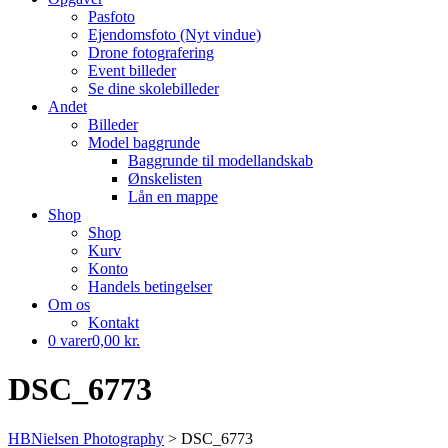
Pasfoto
Ejendomsfoto (Nyt vindue)
Drone fotografering
Event billeder
Se dine skolebilleder
Andet
Billeder
Model baggrunde
Baggrunde til modellandskab
Ønskelisten
Lån en mappe
Shop
Shop
Kurv
Konto
Handels betingelser
Om os
Kontakt
0 varer
0,00 kr.
DSC_6773
HBNielsen Photography
>
DSC_6773