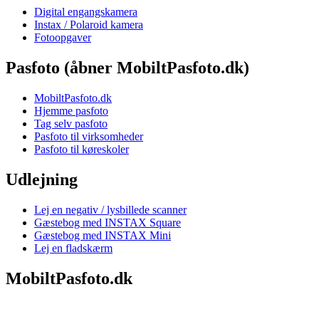
Digital engangskamera
Instax / Polaroid kamera
Fotoopgaver
Pasfoto (åbner MobiltPasfoto.dk)
MobiltPasfoto.dk
Hjemme pasfoto
Tag selv pasfoto
Pasfoto til virksomheder
Pasfoto til køreskoler
Udlejning
Lej en negativ / lysbillede scanner
Gæstebog med INSTAX Square
Gæstebog med INSTAX Mini
Lej en fladskærm
MobiltPasfoto.dk