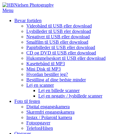
Spring
til
Menu
indhold
Bevar fortiden
Videobånd til USB eller download
Lysbilleder til USB eler download
Negativer til USB eller download
Smalfilm til USB eller download
Papirbilleder til USB eller download
CD og DVD til USB eller download
Hukommelseskort til USB eller download
Kasettebånd til MP3
Mini Disk til MP3
Hvordan bestiller jeg?
Bestilling af dine bedste minder
Lej en scanner
Lej en billede scanner
Lej en negativ / lysbillede scanner
Foto til festen
Digital engangskamera
Skærmfri engangskamera
Instax / Polaroid kamera
Fotoopgaver
TelefonHilsen
Opgaver