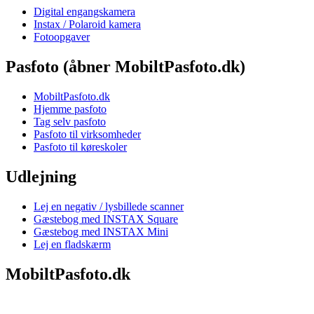
Digital engangskamera
Instax / Polaroid kamera
Fotoopgaver
Pasfoto (åbner MobiltPasfoto.dk)
MobiltPasfoto.dk
Hjemme pasfoto
Tag selv pasfoto
Pasfoto til virksomheder
Pasfoto til køreskoler
Udlejning
Lej en negativ / lysbillede scanner
Gæstebog med INSTAX Square
Gæstebog med INSTAX Mini
Lej en fladskærm
MobiltPasfoto.dk