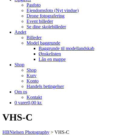
Pasfoto
Ejendomsfoto (Nyt vindue)
Drone fotografering
Event billeder
Se dine skolebilleder
Andet
Billeder
Model baggrunde
Baggrunde til modellandskab
Ønskelisten
Lån en mappe
Shop
Shop
Kurv
Konto
Handels betingelser
Om os
Kontakt
0 varer
0,00 kr.
VHS-C
HBNielsen Photography
>
VHS-C