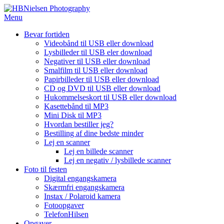
Spring
til
Menu
indhold
Bevar fortiden
Videobånd til USB eller download
Lysbilleder til USB eler download
Negativer til USB eller download
Smalfilm til USB eller download
Papirbilleder til USB eller download
CD og DVD til USB eller download
Hukommelseskort til USB eller download
Kasettebånd til MP3
Mini Disk til MP3
Hvordan bestiller jeg?
Bestilling af dine bedste minder
Lej en scanner
Lej en billede scanner
Lej en negativ / lysbillede scanner
Foto til festen
Digital engangskamera
Skærmfri engangskamera
Instax / Polaroid kamera
Fotoopgaver
TelefonHilsen
Opgaver